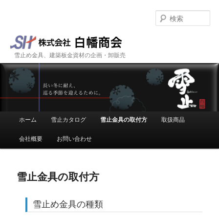
Se
雪止め金具、建築板金資材の企画・卸販売
株式会社 白幡商会
Main menu
ホーム
雪止カタログ
雪止金具の取付方
取扱商品
Skip to primary content
Skip to secondary content
会社概要
お問い合わせ
雪止金具の取付方
雪止め金具の種類