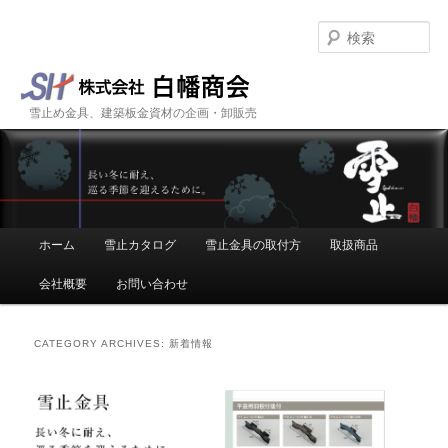
Se
雪止め金具、建築板金資材の企画・卸販売
株式会社 白幡商会
Main menu
ホーム
雪止カタログ
雪止金具の取付方
取扱商品
Skip to primary content
Skip to secondary content
会社概要
お問い合わせ
CATEGORY ARCHIVES:
新着情報